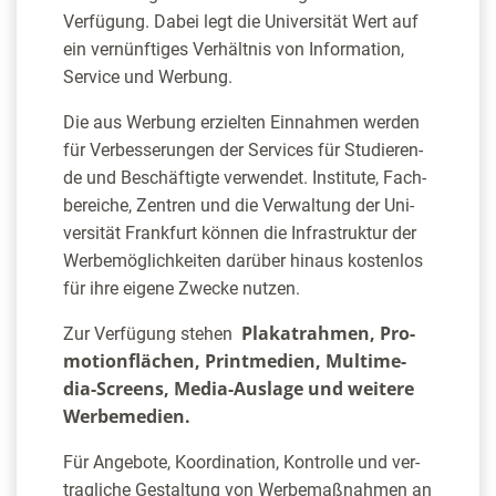
Ver­fü­gung. Dabei legt die Uni­ver­si­tät Wert auf
ein ver­nünf­ti­ges Ver­hält­nis von Infor­ma­ti­on,
Ser­vice und Werbung.
Die aus Wer­bung erziel­ten Ein­nah­men wer­den
für Ver­bes­se­run­gen der Ser­vices für Stu­die­ren­
de und Beschäf­tig­te ver­wen­det. Insti­tu­te, Fach­
be­rei­che, Zen­tren und die Ver­wal­tung der Uni­
ver­si­tät Frank­furt kön­nen die Infra­struk­tur der
Wer­be­mög­lich­kei­ten dar­über hin­aus kos­ten­los
für ihre eige­ne Zwe­cke nutzen.
Pla­kat­rah­men, Pro­
Zur Ver­fü­gung stehen
mo­ti­on­flä­chen, Print­me­di­en, Mul­ti­me­
dia-Screens, Media-Aus­la­ge und wei­te­re
Werbemedien.
Für Ange­bo­te, Koor­di­na­ti­on, Kon­trol­le und ver­
trag­li­che Gestal­tung von Wer­be­maß­nah­men an