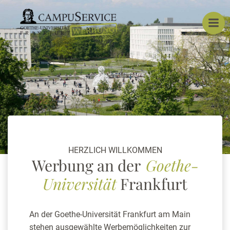
Zum
Inhalt
springen
HERZLICH WILLKOMMEN
Werbung an der
Goethe-
Universität
Frankfurt
An der Goe­the-Uni­ver­si­tät Frank­furt am Main
ste­hen aus­ge­wähl­te Wer­be­mög­lich­kei­ten zur