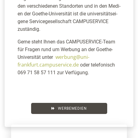
den ver­schie­de­nen Stand­or­ten und in den Medi­
en der Goe­the-Uni­ver­si­tät ist die uni­ver­si­täts­ei­
ge­ne Ser­vice­ge­sell­schaft CAMPUSERVICE
zuständig.
Ger­ne steht Ihnen das CAM­PU­SER­VICE-Team
für Fra­gen rund um Wer­bung an der Goe­the-
werbung@uni-
Uni­ver­si­tät unter
frankfurt.campuservice.de
oder tele­fo­nisch
069 71 58 57 111
zur Verfügung.
WERBEMEDIEN